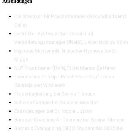
Ausbildungen
Heilpraktiker für Psychotherapie (Gesundheitsamt
Celle)
Geprüfter Systemischer Coach und
Veränderungsmanager (INeKO, Universität zu Köln)
Hypnose Master inkl. klinischer Hypnose bei Dr.
Migge
NLP Practitioner (DVNLP) bei Marian Zefferer
Triadisches Prinzip - Bauch-Herz-Kopf - nach
Gabriela von Witzleben
Trauerbegleitung bei Savina Tilmann
Schematherapie bei Susanne Mascher
Essstörungen bei Dr. Nicole Justen
Burnout-Coaching & -Therapie bei Savina Tilmann
Somatic Expiriencing (SE)® Student bis 2025 bei