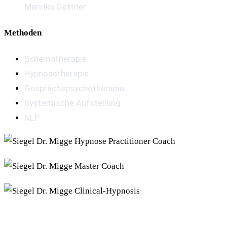
Marinka Gattner
Methoden
Schematherapie
Hypnosetherapie
Gesprächspsychotherapie
Systemische Aufstellung
NLP